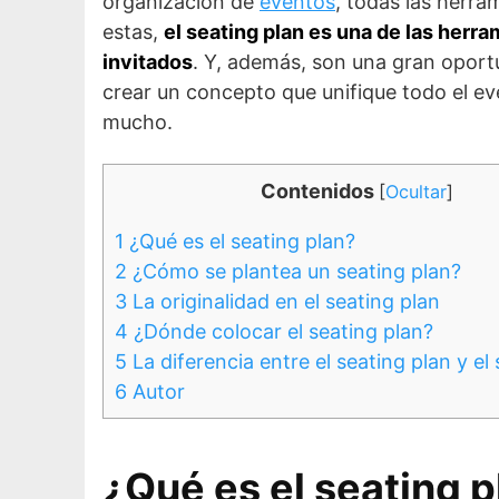
organización de
eventos
, todas las herra
estas,
el seating plan es una de las herra
invitados
. Y, además, son una gran oport
crear un concepto que unifique todo el e
mucho.
Contenidos
[
Ocultar
]
1
¿Qué es el seating plan?
2
¿Cómo se plantea un seating plan?
3
La originalidad en el seating plan
4
¿Dónde colocar el seating plan?
5
La diferencia entre el seating plan y el 
6
Autor
¿Qué es el seating p