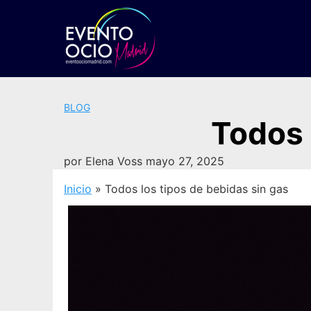
Saltar
al
contenido
BLOG
Todos 
por
Elena Voss
mayo 27, 2025
Inicio
»
Todos los tipos de bebidas sin gas