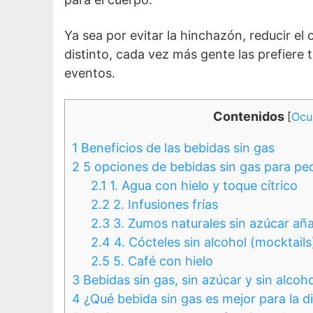
Ya sea por evitar la hinchazón, reducir e
distinto, cada vez más gente las prefiere 
eventos.
Contenidos
[
Ocul
1
Beneficios de las bebidas sin gas
2
5 opciones de bebidas sin gas para ped
2.1
1. Agua con hielo y toque cítrico
2.2
2. Infusiones frías
2.3
3. Zumos naturales sin azúcar añ
2.4
4. Cócteles sin alcohol (mocktails
2.5
5. Café con hielo
3
Bebidas sin gas, sin azúcar y sin alcoh
4
¿Qué bebida sin gas es mejor para la d